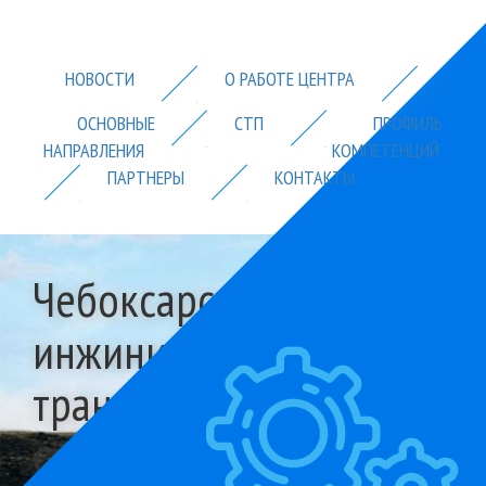
НОВОСТИ
О РАБОТЕ ЦЕHТРА
ОСНОВНЫЕ
СТП
ПРОФИЛЬ
НАПРАВЛЕНИЯ
КОМПЕТЕНЦИЙ
ПАРТНЕРЫ
КОНТАКТЫ
Чебоксарский
инжиниринговый центр
транспортного и
сельскохозяйственного