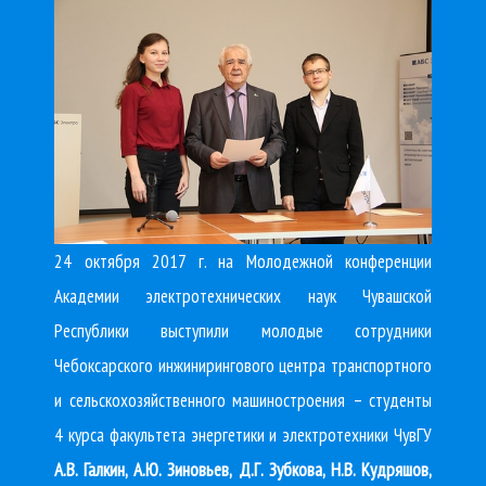
24 октября 2017 г. на Молодежной конференции
Академии электротехнических наук Чувашской
Республики выступили молодые сотрудники
Чебоксарского инжинирингового центра транспортного
и сельскохозяйственного машиностроения – студенты
4 курса факультета энергетики и электротехники ЧувГУ
А.В. Галкин, А.Ю. Зиновьев, Д.Г. Зубкова, Н.В. Кудряшов,